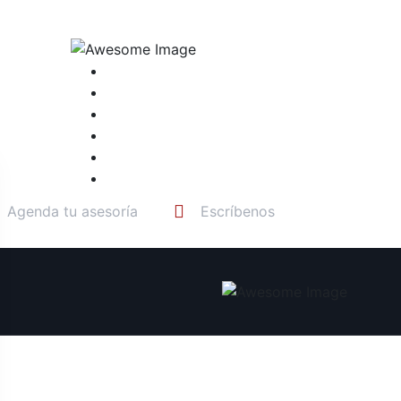
Inicio
Quiero Emprender
Soy Emprendedor
Soy Mipyme
Soy Empresa
Nuestro Blog
Agenda tu asesoría
Escríbenos