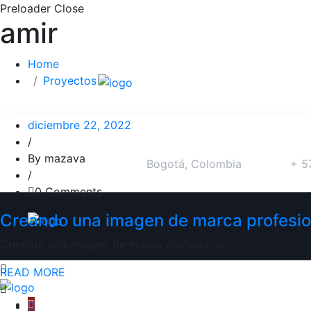
Preloader Close
amir
Home
Proyectos
diciembre 22, 2022
/
By mazava
Bogotá, Colombia
+ 5
/
0 Comments
Creando una imagen de marca profesio
Creando una imagen de marca profesional
READ MORE